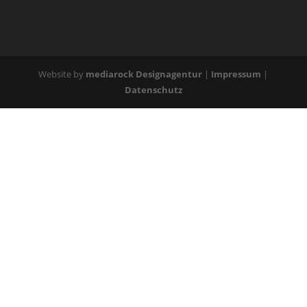
Website by
mediarock Designagentur
|
Impressum
|
Datenschutz