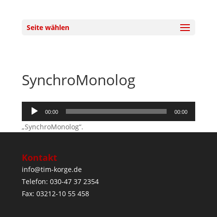
Seite wählen
SynchroMonolog
Audio-
00:00
00:00
Player
„SynchroMonolog“.
Kontakt
info@tim-korge.de
Telefon: 030-47 37 2354
Fax: 03212-10 55 458